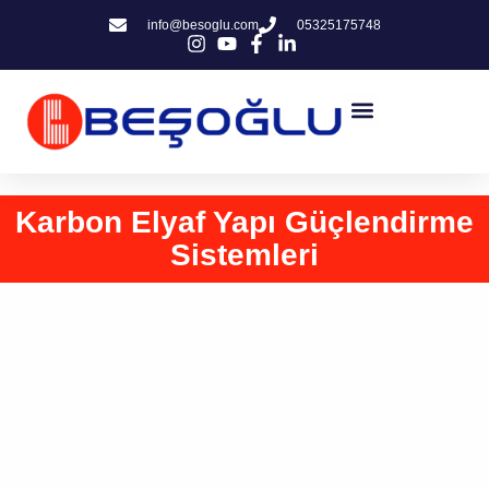
info@besoglu.com
05325175748
Karbon Elyaf Yapı Güçlendirme
Sistemleri