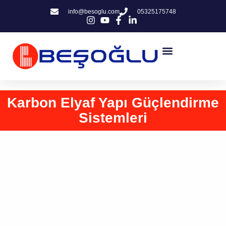
info@besoglu.com
05325175748
Karbon Elyaf Yapı Güçlendirme
Sistemleri