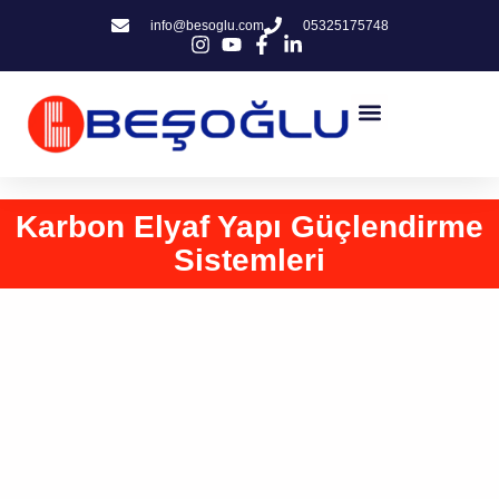
info@besoglu.com
05325175748
Karbon Elyaf Yapı Güçlendirme
Sistemleri