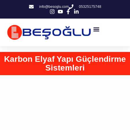
info@besoglu.com
05325175748
Karbon Elyaf Yapı Güçlendirme
Sistemleri